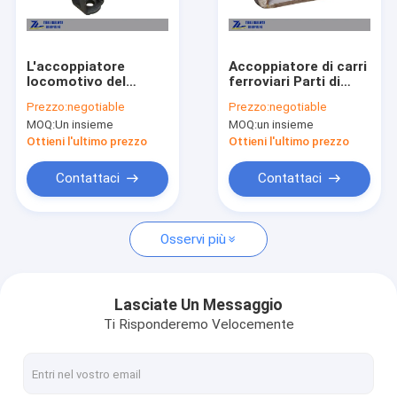
Visita alla fabbrica
Controllo della qualità
L'accoppiatore
Accoppiatore di carri
locomotivo del
ferroviari Parti di
Contattaci
vagone del vagone
ingranaggi di tiro
Prezzo:
negotiable
Prezzo:
negotiable
ferroviario del
Accoppiatore di
MOQ:
Un insieme
MOQ:
un insieme
trasporto aggioga
giogo Forgiazione
Chiedi un preventivo
l'AAR S149 approvato
Ottieni l'ultimo prezzo
Ottieni l'ultimo prezzo
Contattaci
Contattaci
Vagone ferroviario del trasporto
Osservi più
Vagoni ferroviari del saltatore
Vagoni ferroviari dell'autocisterna
Lasciate Un Messaggio
Ti Risponderemo Velocemente
Vagone ferroviario della scatola
Vagone piano del contenitore