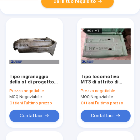
Dai il tuo requisito
Tipo ingranaggio
Tipo locomotivo
della st di progetto
MT3 di attrito di
del vagonetto
Draft Gear Device del
Prezzo:
negotiable
Prezzo:
negotiable
dell'amplificatore
minatore
MOQ:
Negoziabile
MOQ:
Negoziabile
dell'accoppiatore
dell'amplificatore del
della molla-frizione
vagonetto
Ottieni l'ultimo prezzo
Ottieni l'ultimo prezzo
di impedenza
dell'accoppiatore
Contattaci
Contattaci
2000KN del vagone