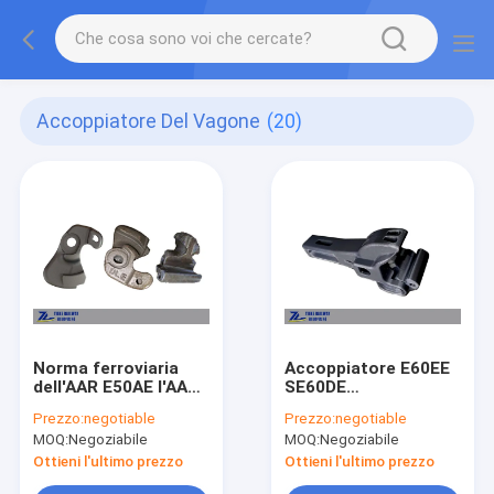
Accoppiatore Del Vagone
(20)
Norma ferroviaria
Accoppiatore E60EE
dell'AAR E50AE l'AAR
SE60DE
m. 101
dell'articolazione
Prezzo:
negotiable
Prezzo:
negotiable
dell'articolazione
della ferrovia
MOQ:
Negoziabile
MOQ:
Negoziabile
dell'accoppiatore del
dell'AAR F l'AAR E per
vagone
l'automobile di
Ottieni l'ultimo prezzo
Ottieni l'ultimo prezzo
trasporto