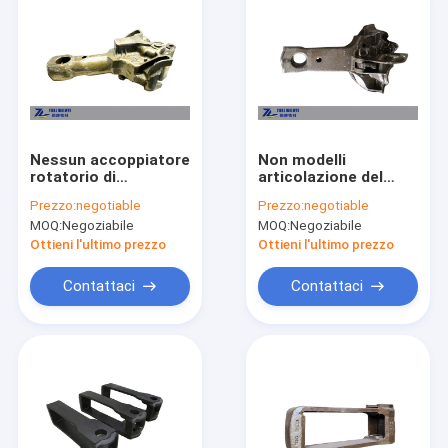
Nessun accoppiatore
Non modelli
rotatorio di
articolazione del
collegamento del
vagonetto 17 che
Prezzo:
negotiable
Prezzo:
negotiable
vagone 16 per la TB
collega
MOQ:
Negoziabile
MOQ:
Negoziabile
laterale del
l'accoppiatore
vagonetto dello
ferroviario l'AAR F
Ottieni l'ultimo prezzo
Ottieni l'ultimo prezzo
scarico
Contattaci
Contattaci
Casa.
Prodotti
Su di noi