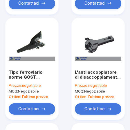
Contattaci
Contattaci
Tipo ferroviario
L'anti accoppiatore
norme GOST
di disaccoppiamento
dell'accoppiatore
franco del vagonetto
Prezzo:
negotiable
Prezzo:
negotiable
CA3 SA3 del vagone
dell'AAR F collega gli
MOQ:
Negoziabile
MOQ:
Negoziabile
dell'articolazione
accoppiatori
della Russia
locomotivi rotabili
Ottieni l'ultimo prezzo
Ottieni l'ultimo prezzo
Contattaci
Contattaci