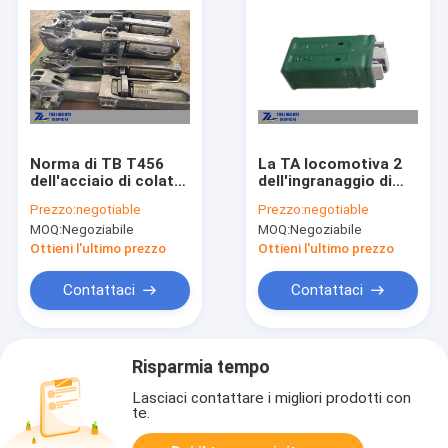
Norma di TB T456
La TA locomotiva 2
dell'acciaio di colata
dell'ingranaggio di
del grado E
progetto
Prezzo:
negotiable
Prezzo:
negotiable
dell'accoppiatore del
dell'amplificatore
MOQ:
Negoziabile
MOQ:
Negoziabile
vagone della ferrovia
dell'accoppiatore
dell'AAR 13B
della ferrovia per le
Ottieni l'ultimo prezzo
Ottieni l'ultimo prezzo
automobili di
trasporto dell'onere
Contattaci
Contattaci
gravoso
Risparmia tempo
Lasciaci contattare i migliori prodotti con
te.