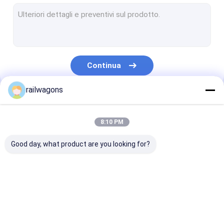
Vagone senza coperchio
Automobile laterale dello scarico
Carrello ferroviario del vagone ferroviario
Continua
Assi di ruota del vagone
railwagons
Parti ferroviarie del carrello ferroviario
Le Nostre Categorie
Parti del freno aerodinamico
8:10 PM
Accoppiatore del vagone
Good day, what product are you looking for?
Parti del vagone ferroviario
Apparecchiature per la manutenzione ferroviaria
Vagone ferroviario
Vagoni ferroviari del
Vagoni ferrovi
Interni ferroviari
del trasporto
saltatore
dell'autociste