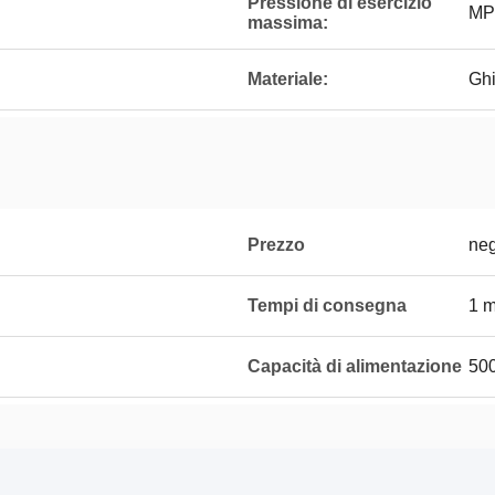
Pressione di esercizio
MPa
massima:
Materiale:
Ghi
Prezzo
neg
Tempi di consegna
1 
Capacità di alimentazione
500