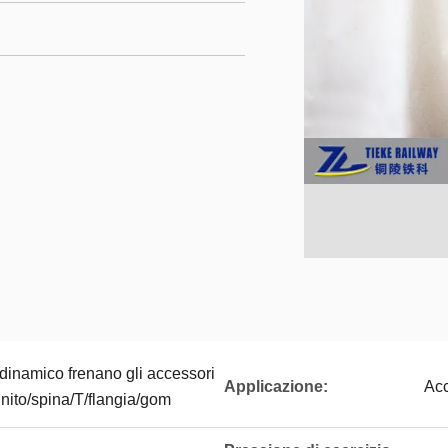
odinamico frenano gli accessori
Applicazione:
Acc
unito/spina/T/flangia/gom