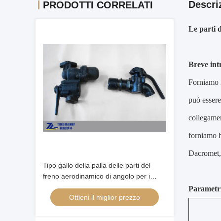
Descri
PRODOTTI CORRELATI
Le parti 
Breve int
Forniamo i 
può essere
collegamen
forniamo h
Dacromet, e
Tipo gallo della palla delle parti del
freno aerodinamico di angolo per i
vagoni di ferrovia locomotivi
Parametri
Ottieni il miglior prezzo