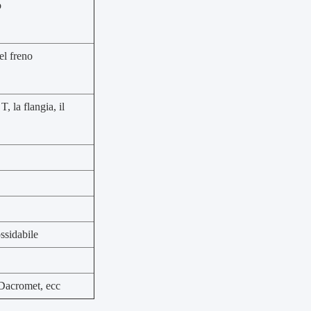
o
el freno
T, la flangia, il
ossidabile
 Dacromet, ecc