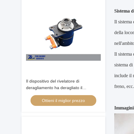
Sistema d
Il sistema 
della locom
nell'ambit
Il sistema 
sistema di 
include il 
Il dispositivo del rivelatore di
freno, ecc.
deragliamento ha deragliato il
vagonetto automatico della valvola del
Ottieni il miglior prezzo
freno di sicurezza
Immagini 