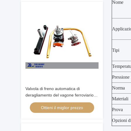
Nome
Applicazi
Tipi
Temperatu
Pressione
Norma
Valvola di freno automatica di
deragliamento del vagone ferroviario
Materiali
54kg/M agenti meccanici Rail
Ottieni il miglior prezzo
Prova
Opzioni di