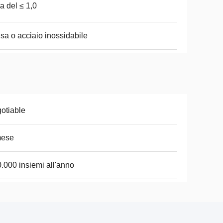
 del ≤ 1,0
sa o acciaio inossidabile
otiable
mese
.000 insiemi all'anno