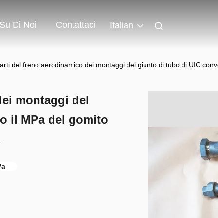
Su Di Noi
Contattaci
Italian
arti del freno aerodinamico dei montaggi del giunto di tubo di UIC convo
dei montaggi del
o il MPa del gomito
Pa