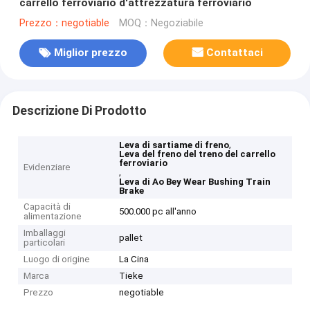
carrello ferroviario d'attrezzatura ferroviario
Prezzo：negotiable
MOQ：Negoziabile
Miglior prezzo
Contattaci
Descrizione Di Prodotto
,
Leva di sartiame di freno
Leva del freno del treno del carrello
ferroviario
Evidenziare
,
Leva di Ao Bey Wear Bushing Train
Brake
Capacità di
500.000 pc all'anno
alimentazione
Imballaggi
pallet
particolari
Luogo di origine
La Cina
Marca
Tieke
Prezzo
negotiable