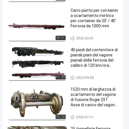
Carro piatto per container
a scartamento metrico
per container da 20' / 40'
Ferrovia da 1000 mm
Vagone piano del contenitore
00:31
2026-02-01
40 piedi del contenitore di
pianali piani del vagone
pianali della ferrovia del
calibro di 120 km/ora
1520mm
Vagone piano del contenitore
01:20
2022-09-08
1520 mm di larghezza di
scartamento del vagone
di fusione Bogie 25T
Asse di carico del vagone
del camion
Carrello ferroviario del vagone
00:26
2026-07-11
ferroviario
25 tonnellate Ferrovia