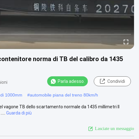
 contenitore norma di TB del calibro da 1435
Parla adesso.
Condividi
ioni
o di 1000mm
#
automobile piana del treno 80km/h
del vagone TB dello scartamento normale da 1435 millimetri Il
...
Guarda di più
Lasciate un messaggio