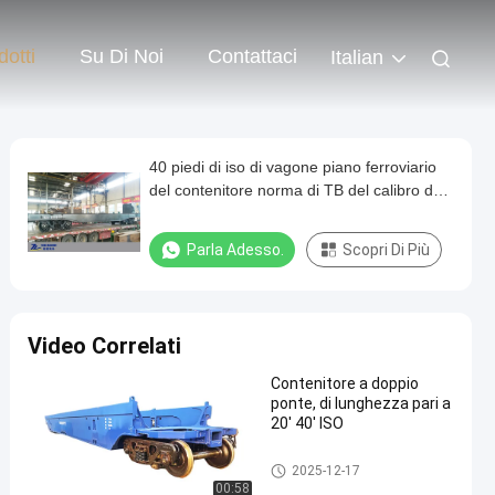
dotti
Su Di Noi
Contattaci
Italian
40 piedi di iso di vagone piano ferroviario
del contenitore norma di TB del calibro da
1435 millimetri
Parla Adesso.
Scopri Di Più
Video Correlati
Contenitore a doppio
ponte, di lunghezza pari a
20' 40' ISO
Vagone piano del contenitore
2025-12-17
00:58